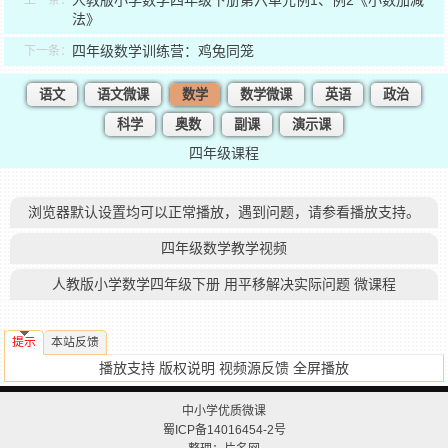
人教版小学数学四年级下册第六单元例1、例2《小数加减
上一条：
法》
四年级数学训练营：鸡兔同笼
下一条：
语文
语文微课
数学
数学微课
英语
政治
科学
奥数
副课
演示课
四年级课程
浏览器默认设置均可以正常播放，遇到问题，请参看播放支持。
四年级数学教学视频
人教版小学数学四年级下册 用平移解决实际问题 微课程
提示
本站反馈
播放支持
版权说明
视频源反馈
全屏播放
中小学优质微课
蜀ICP备14016454-2号